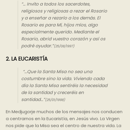
“… Invito a todos los sacerdotes,
religiosos y religiosas a rezar el Rosario
y a enseñar a rezarlo a los demás. El
Rosario es para Mí, hijos míos, algo
especialmente querido. Mediante el
Rosario, abrid vuestro corazón y así os
podré ayudar.”
(25/08/1997)
2. LA EUCARISTÍA
“…Que la Santa Misa no sea una
costumbre sino la vida. Viviendo cada
día la Santa Misa sen
ti
réis la necesidad
de la san
ti
dad y creceréis en
san
ti
dad…”
(25/01/1998)
En Medjugorje muchos de los mensajes nos conducen
a centrarnos en la Eucaristía, en Jesús vivo. La Virgen
nos pide que la Misa sea el centro de nuestra vida. La