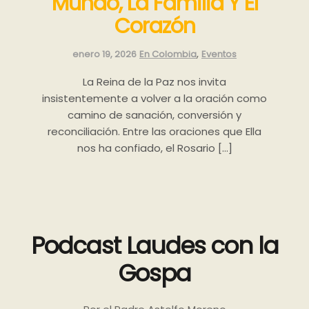
Mundo, La Familia Y El
Corazón
Categories:
,
enero 19, 2026
En Colombia
Eventos
La Reina de la Paz nos invita
insistentemente a volver a la oración como
camino de sanación, conversión y
reconciliación. Entre las oraciones que Ella
nos ha confiado, el Rosario […]
Podcast Laudes con la
Gospa