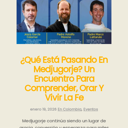
¿Qué Está Pasando En
Medjugorje? Un
Encuentro Para
Comprender, Orar Y
Vivir La Fe
Categories:
,
enero 19, 2026
En Colombia
Eventos
Medjugorje continúa siendo un lugar de
gracia, conversión y esperanza para miles