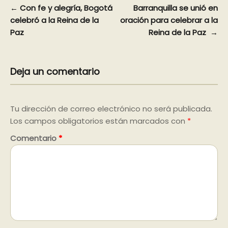
Navegación
←
Con fe y alegría, Bogotá
Barranquilla se unió en
celebró a la Reina de la
oración para celebrar a la
de
Paz
Reina de la Paz
→
entradas
Deja un comentario
Tu dirección de correo electrónico no será publicada.
Los campos obligatorios están marcados con
*
Comentario
*