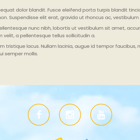
equat dolor blandit. Fusce eleifend porta turpis blandit tinc
 non. Suspendisse elit erat, gravida ut rhoncus ac, vestibulum 
llentesque nunc nibh, lobortis ut vestibulum sit amet, accum
elit, a pellentesque tellus sollicitudin a.
istique lacus. Nullam lacinia, augue id tempor faucibus, metu
i semper mollis.